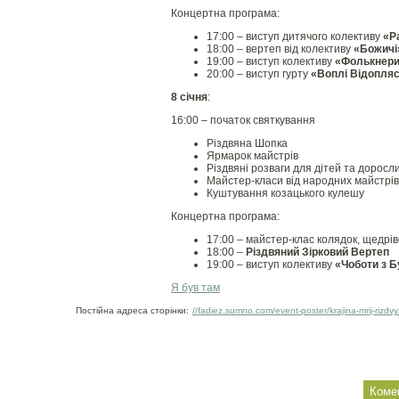
Концертна програма:
17:00 – виступ дитячого колективу
«Р
18:00 – вертеп від колективу
«Божичі
19:00 – виступ колективу
«Фолькнер
20:00 – виступ гурту
«Воплі Відопля
8 січня
:
16:00 – початок святкування
Різдвяна Шопка
Ярмарок майстрів
Різдвяні розваги для дітей та доросл
Майстер-класи від народних майстрів
Куштування козацького кулешу
Концертна програма:
17:00 – майстер-клас колядок, щедрів
18:00 –
Різдвяний Зірковий Вертеп
19:00 – виступ колективу
«Чоботи з Б
Я був там
Постійна адреса сторінки:
//fadiez.sumno.com/event-poster/krajina-mrij-rizdv