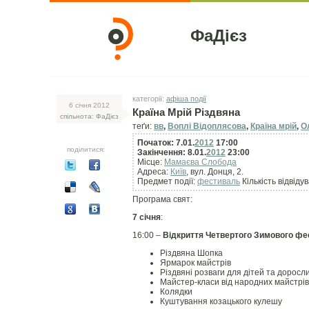
ФаДієз
категорії:
афіша події
6 сiчня 2012
Країна Мрій Різдвяна
спільнота: ФаДієз
теґи:
вв
,
Воплі Відоплясова
,
Країна мрій
,
О
Початок: 7.01.
2012
17:00
поділитися:
Закінчення: 8.01.
2012
23:00
Місце:
Мамаєва Слобода
Адреса:
Київ
, вул. Донця, 2.
Предмет події:
фестиваль
Кількість відвідув
Програма свят:
7 січня
:
16:00 –
Відкриття Четвертого Зимового фе
Різдвяна Шопка
Ярмарок майстрів
Різдвяні розваги для дітей та доросл
Майстер-класи від народних майстрів
Колядки
Куштування козацького кулешу