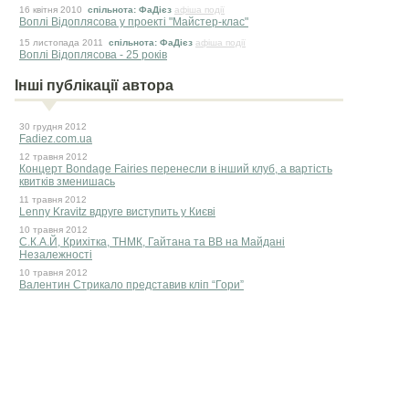
16 квiтня 2010
спільнота: ФаДієз
афіша події
Воплі Відоплясова у проекті "Майстер-клас"
15 листопада 2011
спільнота: ФаДієз
афіша події
Воплі Відоплясова - 25 років
Інші публікації автора
30 грудня 2012
Fadiez.com.ua
12 травня 2012
Концерт Bondage Fairies перенесли в інший клуб, а вартість
квитків зменишась
11 травня 2012
Lenny Kravitz вдруге виступить у Києві
10 травня 2012
С.К.А.Й, Крихітка, ТНМК, Гайтана та ВВ на Майдані
Незалежності
10 травня 2012
Валентин Стрикало представив кліп “Гори”