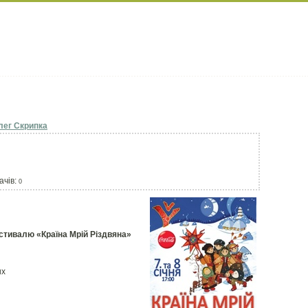
лег Скрипка
ачів:
0
стивалю «Країна Мрій Різдвяна»
их