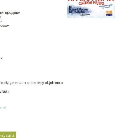
айгородок»
»
и»
сова»
их
ок від дитячого колективу
«Цвітень»
угая»
yana/