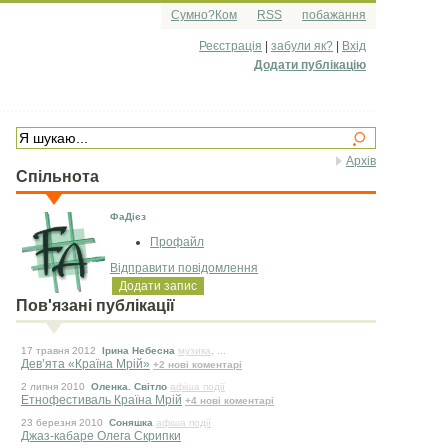
Сумно?Ком
RSS
побажання
Реєстрація
|
забули як?
|
Вхід
Додати публікацію
Архів
Спільнота
ФаДієз
Профайл
Відправити повідомлення
Додати запис
Пов'язані публікації
17 травня 2012
Ірина Небесна
музика
, ...
Дев’ята «Країна Мрій»
+2 нові коментарі
2 липня 2010
Оленка. Світло
афіша події
Етнофестиваль Країна Мрій
+4 нові коментарі
23 березня 2010
Соняшка
афіша події
Джаз-кабаре Олега Скрипки