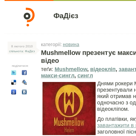
ФаДієз
категорії:
новина
8 лютого 2010
Mushmellow презентує макси
спільнота: ФаДієз
відео
поділитися:
теґи:
Mushmellow
,
відеокліп
,
заван
макси-сингл
,
сингл
Днями рокери 
презентували н
який отримав н
одночасно з о
відеокліпом.
До платівки, я
завантажити в
заголовної піс