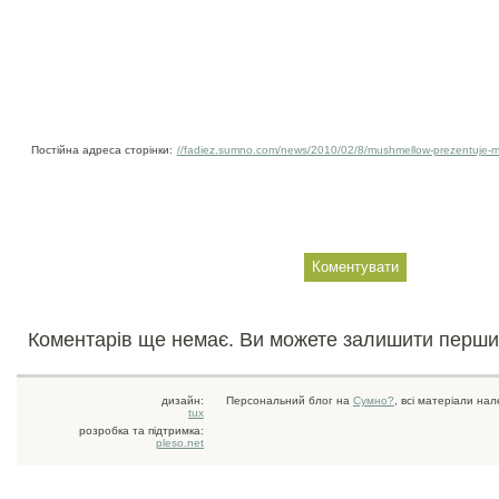
Постійна адреса сторінки:
//fadiez.sumno.com/news/2010/02/8/mushmellow-prezentuje-ma
Коментарів ще немає. Ви можете залишити перши
дизайн:
Персональний блог на
Сумно?
, всі матеріали на
tux
розробка та підтримка:
pleso.net